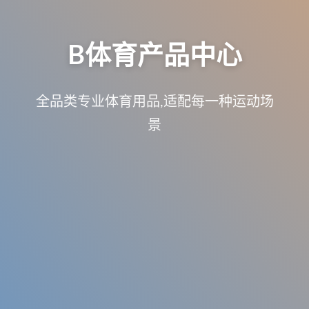
B体育产品中心
全品类专业体育用品,适配每一种运动场
景