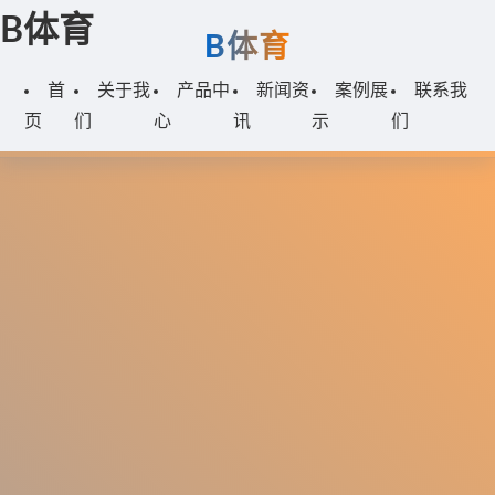
B体育
B体育
首
关于我
产品中
新闻资
案例展
联系我
页
们
心
讯
示
们