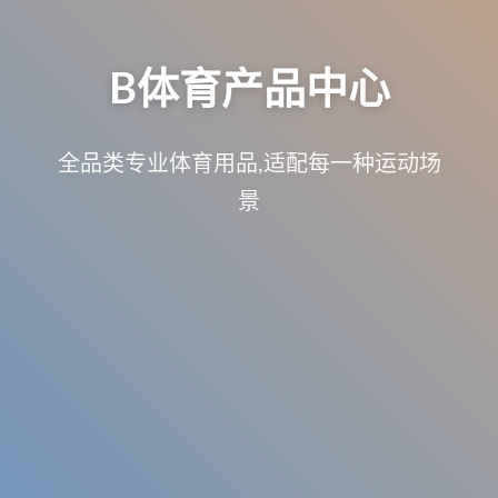
B体育产品中心
全品类专业体育用品,适配每一种运动场
景