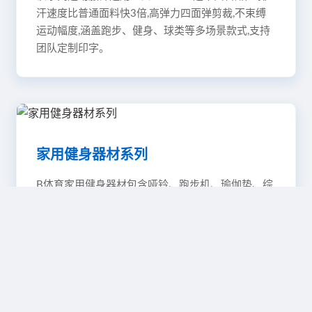
汗速度比普通面料快3倍,高弹力四面弹剪裁,不束缚
运动幅度,涵盖跑步、健身、球类等多场景款式,支持
团队定制印字。
家用健身器材系列
B体育家用健身器材包含哑铃、跑步机、瑜伽垫、综
合训练器等品类,人体工学设计贴合肌肉发力轨迹,静
音减震结构不扰民,小户型适配折叠款可选,满足居家
健身需求。