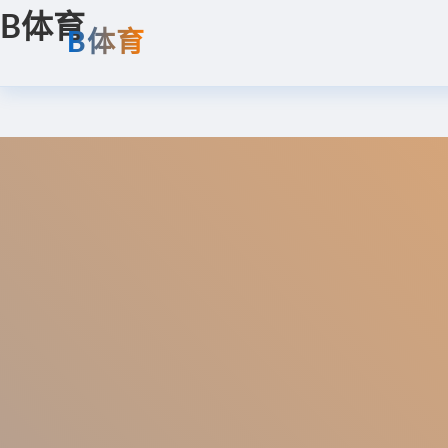
B体育
B体育