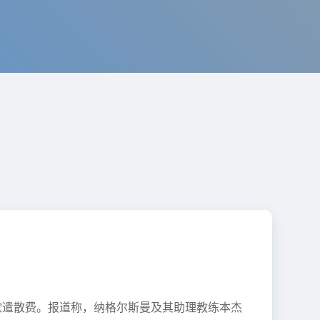
欧遣散费。报道称，纳格尔斯曼及其助理教练本杰